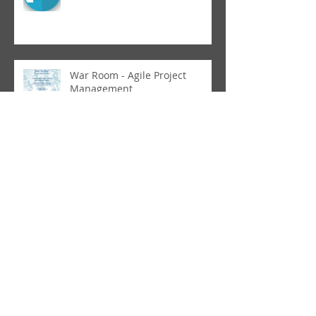
War Room - Agile Project
Management
Arquivo
fevereiro de 2026
(1)
1 post
fevereiro de 2019
(2)
2 posts
dezembro de 2018
(1)
1 post
outubro de 2018
(1)
1 post
agosto de 2018
(3)
3 posts
julho de 2018
(7)
7 posts
julho de 2017
(1)
1 post
setembro de 2016
(1)
1 post
agosto de 2016
(11)
11 posts