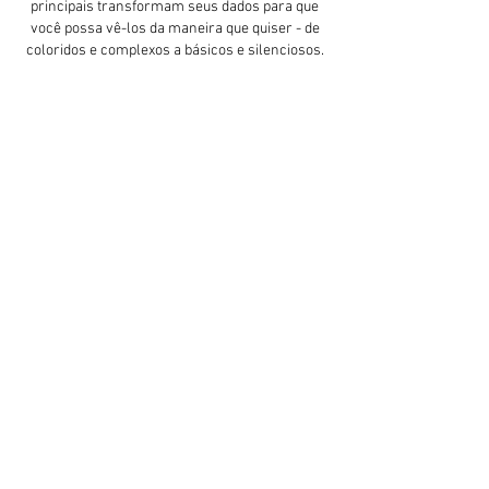
principais transformam seus dados para que
você possa vê-los da maneira que quiser - de
coloridos e complexos a básicos e silenciosos.
Coloque seu fluxo de trabalho no
piloto automático.
Com o
monday.com
, você pode integrar todas
as suas ferramentas em um fluxo de trabalho
automatizado. Veja quem está fazendo o que,
priorize tarefas, defina datas de vencimento e
comunique-se com sua equipe em tempo real.