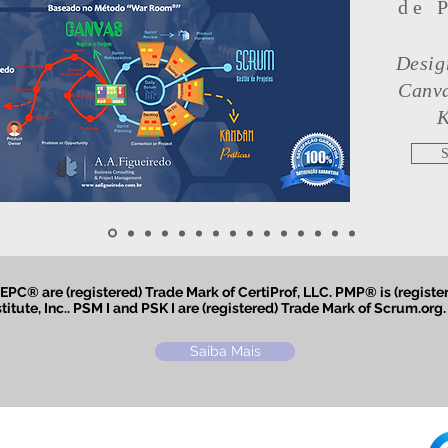
de 
Desig
Canva
K
S
® are (registered) Trade Mark of CertiProf, LLC. PMP® is (register
tute, Inc.. PSM I and PSK I are (registered) Trade Mark of Scrum.org. 
Saiba Mais