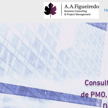
H
Consul
de PMO,
D