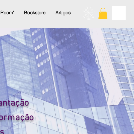
 Room"
Bookstore
Artigos
antação
formação
s.