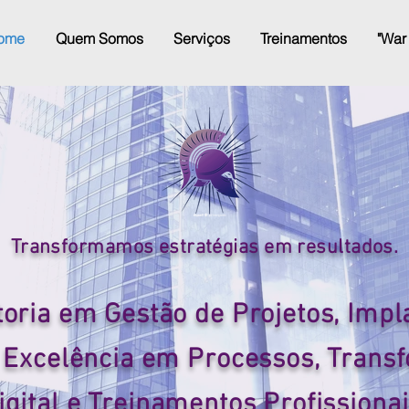
ome
Quem Somos
Serviços
Treinamentos
"War
Transformamos estratégias em resultados.
toria em Gestão de Projetos, Impl
 Excelência em Processos, Trans
igital e Treinamentos Profissionai