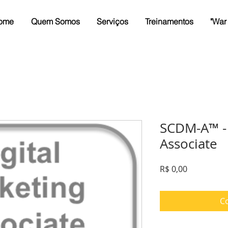
ome
Quem Somos
Serviços
Treinamentos
"War
SCDM-A™ - 
Associate
Preço
R$ 0,00
C