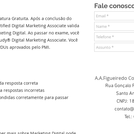
Fale conosco
natura Gratuita. Após a conclusão do
fied Digital Marketing Associate valida
ting Digital. Ao passar no exame, você
dy® Digital Marketing Associate. Você
DUs aprovados pelo PMI.
A.A.Figueiredo Co
a resposta correta
Rua Gonçalo F
 respostas incorretas
Santo A
ondidas corretamente para passar
CNPJ: 1
contato@
Tel.
er mais sobre Marketing Digital pode