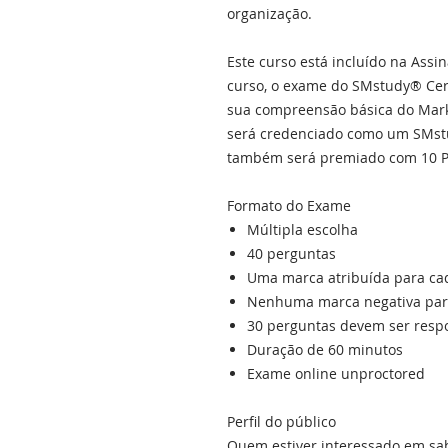
organização.
Este curso está incluído na Assi
curso, o exame do SMstudy® Certi
sua compreensão básica do Marke
será credenciado como um SMstu
também será premiado com 10 P
Formato do Exame
Múltipla escolha
40 perguntas
Uma marca atribuída para cad
Nenhuma marca negativa para
30 perguntas devem ser resp
Duração de 60 minutos
Exame online unproctored
Perfil do público
Quem estiver interessado em sab