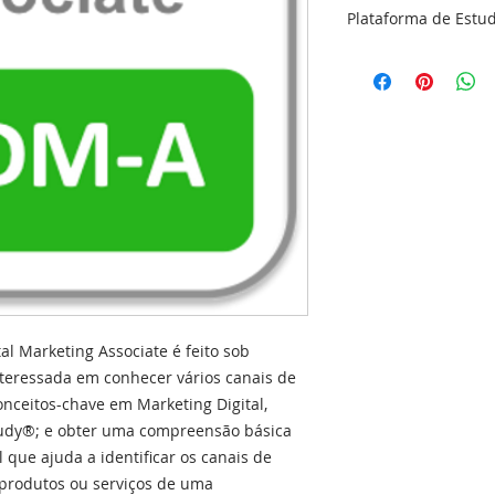
Plataforma de Estu
Por favor, leia as s
continuar:
• Os Link de Acesso
Estudos, são encam
máximo 5 dias úteis
• Você pode realiz
até 6 meses após o
• Uma vez pago o ex
serão permitidos r
Os seguintes naveg
• Internet Explorer 
• Google Chrome – 
al Marketing Associate é feito sob
Idioma do conteúdo
teressada em conhecer vários canais de
onceitos-chave em Marketing Digital,
Certificação totalmen
udy®; e obter uma compreensão básica
 que ajuda a identificar os canais de
 produtos ou serviços de uma