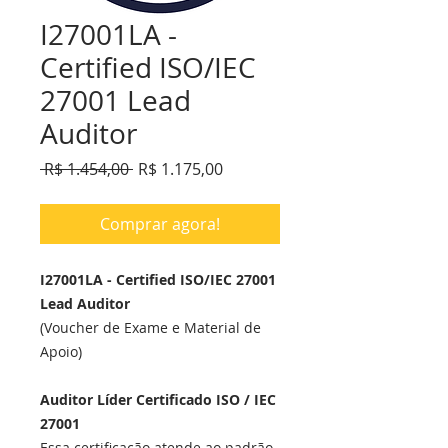
I27001LA -
Certified ISO/IEC
27001 Lead
Auditor
Preço
Preço
 R$ 1.454,00 
R$ 1.175,00
normal
promocional
Comprar agora!
I27001LA - Certified ISO/IEC 27001
Lead Auditor
(Voucher de Exame e Material de
Apoio)
Auditor Líder Certificado ISO / IEC
27001
Essa certificação atende ao padrão