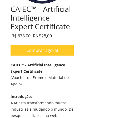
CAIEC™ - Artificial
Intelligence
Expert Certificate
Preço
Preço
 R$ 678,00 
R$ 528,00
normal
promocional
Comprar agora!
CAIEC™ - Artificial Intelligence
Expert Certificate
(Voucher de Exame e Material de
Apoio)
Introdução:
A IA está transformando muitas
indústrias e mudando o mundo. De
pesquisas eficazes na web e