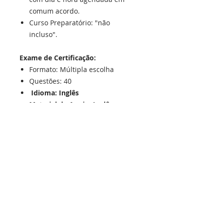
comum acordo.
Curso Preparatório: "não
incluso".
Exame de Certificação:
Formato: Múltipla escolha
Questões: 40
Idioma: Inglês
Material de Apoio: Inglês
Pontuação para Aprovação: 80%
Duração: máximo 60 minutos.
Com Consulta: Não.
Entrega: Este exame está
disponível em formato Online.
Exame não é supervisionado.
Vigência de 3 anos
Instruções Adicionais: