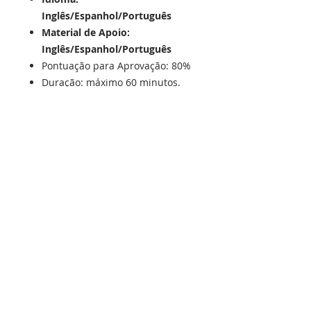
Inglês/Espanhol/Português
Material de Apoio:
Inglês/Espanhol/Português
Pontuação para Aprovação: 80%
Duração: máximo 60 minutos.
Com Consulta: Não.
Entrega: Este exame está
disponível em formato Online.
Exame não é supervisionado.
Vigência de 3 anos
Instruções Adicionais:
IMPORTANTE
Por favor, leia as seguintes
instruções antes de continuar:
• Os Link de Acesso, Código de
Acesso e Material de Estudos,