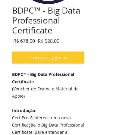
BDPC™ - Big Data
Professional
Certificate
Preço
Preço
 R$ 678,00 
R$ 528,00
normal
promocional
Comprar agora!
BDPC™ - Big Data Professional
Certificate
(Voucher de Exame e Material de
Apoio)
Introdução:
CertiProf® oferece uma nova
Certificação, o Big Data Professional
Certificate, para entender a