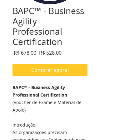
BAPC™ - Business
Agility
Professional
Certification
Preço
Preço
 R$ 678,00 
R$ 528,00
normal
promocional
Comprar agora!
BAPC™ - Business Agility
Professional Certification
(Voucher de Exame e Material de
Apoio)
Introdução:
As organizações precisam
acompanhar as rápidas mudanças