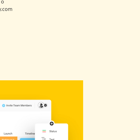
 o
y.com