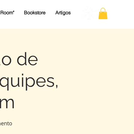
 Room"
Bookstore
Artigos
ão de
Equipes,
om
mento