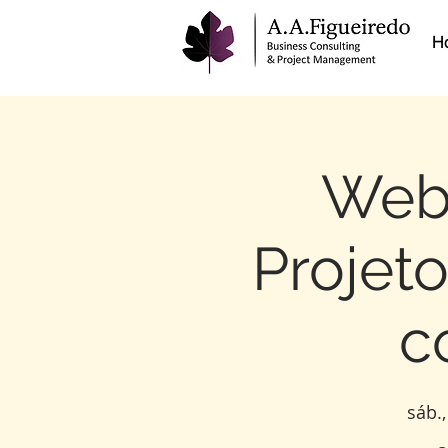
H
Webi
Projeto
c
sáb.,