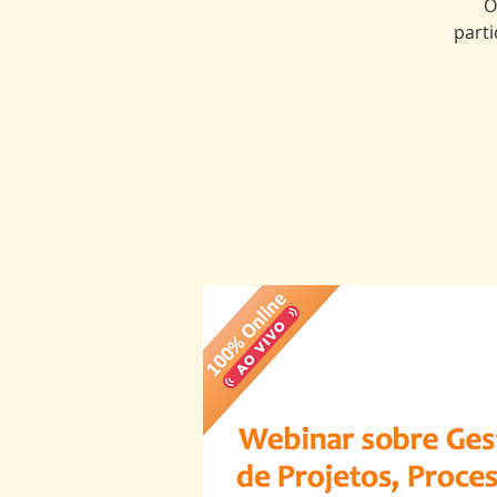
O
part