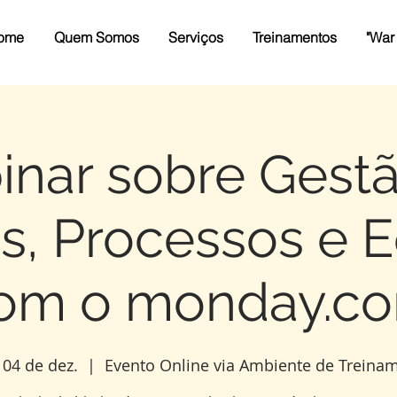
ome
Quem Somos
Serviços
Treinamentos
"War
nar sobre Gest
s, Processos e 
om o monday.c
 04 de dez.
  |  
Evento Online via Ambiente de Treina