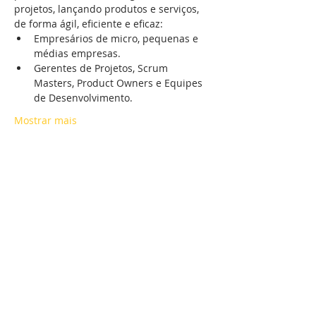
projetos, lançando produtos e serviços, 
de forma ágil, eficiente e eficaz:
Empresários de micro, pequenas e 
médias empresas.
Gerentes de Projetos, Scrum 
Masters, Product Owners e Equipes 
de Desenvolvimento. 
Mostrar mais
Ingressos
Vendas encerradas
Tipo de ingresso
Webinar_Gestão de Projetos
Mais informações
Preço