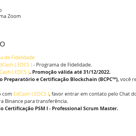
o
orma Zoom
to
a de Fidelidade
dCash ( EDCS )
 - Programa de Fidelidade.
Cash ( EDCS )
. Promoção válida até 31/12/2022.
 Preparatório e Certificação Blockchain (BCPC™),
 você r
o com 
EdCash ( EDCS )
, favor entrar em contato pelo Chat do 
a Binance para transferência.
 Certificação PSM I - Professional Scrum Master.