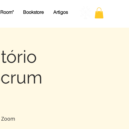
 Room"
Bookstore
Artigos
tório
 Scrum
a Zoom