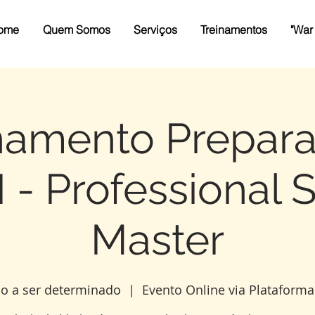
ome
Quem Somos
Serviços
Treinamentos
"War
namento Prepara
 - Professional
Master
io a ser determinado
  |  
Evento Online via Plataform