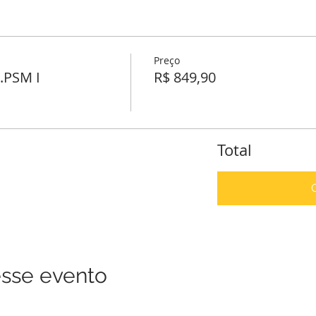
Preço
t.PSM I
R$ 849,90
Total
sse evento