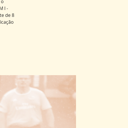
 o
 I -
te de 8
ficação