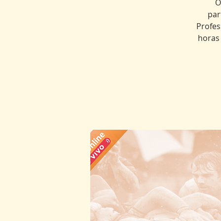
O
par
Profes
horas 