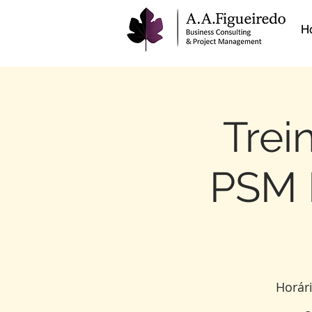
H
Trei
PSM I
Horár