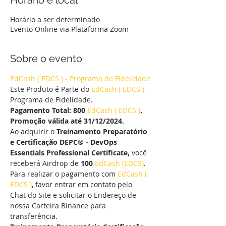
Horário e local
Horário a ser determinado
Evento Online via Plataforma Zoom
Sobre o evento
EdCash ( EDCS ) - Programa de Fidelidade
Este Produto é Parte do 
EdCash ( EDCS )
 - 
Programa de Fidelidade.
Pagamento Total: 800 
EdCash ( EDCS )
. 
Promoção válida até 31/12/2024.
Ao adquirir o 
Treinamento Preparatório 
e Certificação DEPC® - DevOps 
Essentials Professional Certificate,
 você 
receberá Airdrop de 
100 
EdCash (EDCS)
.
Para realizar o pagamento com 
EdCash ( 
EDCS )
, favor entrar em contato pelo 
Chat do Site e solicitar o Endereço de 
nossa Carteira Binance para 
transferência.