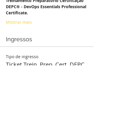
Treinamento Preparatório Certificação 
DEPC® - DevOps Essentials Professional 
Certificate.
Mostrar mais
Ingressos
Tipo de ingresso
Ticket Trein. Prep. Cert. DEPC
Mais informações
Preço
R$ 849,90
Quantidade