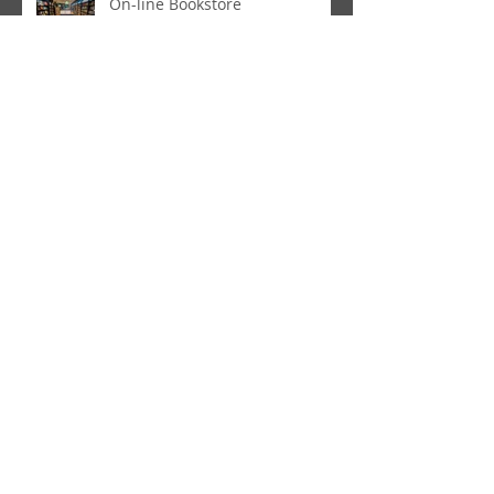
On-line Bookstore
Treinamentos On-line e
Certificações Grátis! Scrum,
Marketing Digital e 6Sigma.
Treinamentos On-line e
Certificações em Scrum,
Marketing Digital e 6Sigma
Mentoring para profissionais e
equipes